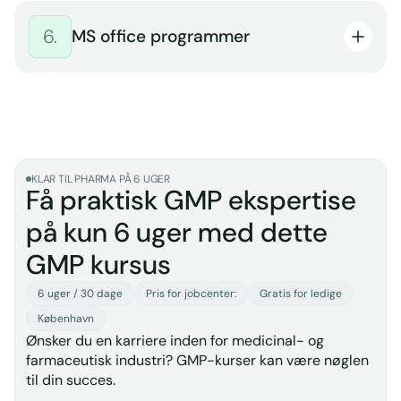
Projektrammen / – trekanten
6.
MS office programmer
Projektfaser – livscyklus og projekttyper
Interessent- og risikoanalyse
Excel – grundlæggende og avancerede
Kommunikationsteori, bl.a. socialkonstruktivisme
funktioner
og paradigmer
Excel – formler, datahåndtering, pivot og
Dialogbaseret kommunikation
diagrammer
Samtaleværktøjer, bl.a. Joharivinduet
Samspillet mellem Excel og andre Microsoft-
KLAR TIL PHARMA PÅ 6 UGER
programmer og -tjenester.
Få praktisk GMP ekspertise
Outlook & samspillet med andre Microsoft
på kun 6 uger med dette
programmer
GMP kursus
PowerPoint – grundlæggende
Word – grundlæggende & avanceret
6 uger / 30 dage
Pris for jobcenter:
Gratis for ledige
København
Ønsker du en karriere inden for medicinal- og
farmaceutisk industri? GMP-kurser kan være nøglen
til din succes.