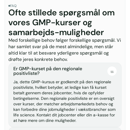
at sikre ensartet kvalitet og compliance med lovgivning.
FAQ
Ofte stillede spørgsmål om
Kvalitetskontrol:
Omfatter omfattende testning af
råmaterialer, mellemprodukter og færdige produkter for
vores GMP-kurser og
at verificere, at de lever op til gældende
samarbejds-muligheder
kvalitetsstandarder og specifikationer.
Håndtering af klager og tilbagekaldelser:
GMP kræver
Med forskellige behov følger forskellige spørgsmål. Vi
etablering af effektive systemer til at håndtere
har samlet svar på de mest almindelige, men står
kundeklager samt sikre hurtig og kontrolleret
altid klar til at besvare yderligere spørgsmål og
tilbagekaldelse af produkter, hvis det skulle blive
drøfte jeres konkrete behov.
nødvendigt.
Er GMP-kurset på den regionale
positivliste?
Ved at overholde GMP sikrer virksomheder, at deres
Ja, dette GMP-kursus er godkendt på den regionale
produkter er sikre, effektive og produceret i
positivliste, hvilket betyder, at ledige kan få kurset
overensstemmelse med de højeste kvalitetskrav, hvilket
betalt gennem deres jobcenter, hvis de opfylder
er afgørende for både forbrugernes sikkerhed og
betingelserne. Den regionale positivliste er en oversigt
virksomhedens succes.
over kurser, der matcher arbejdsmarkedets behov og
kan forbedre dine jobmuligheder i vækstbrancher som
life science. Kontakt dit jobcenter eller din a-kasse for
Hvorfor tage et GMP kursus for
at høre mere om dine muligheder.