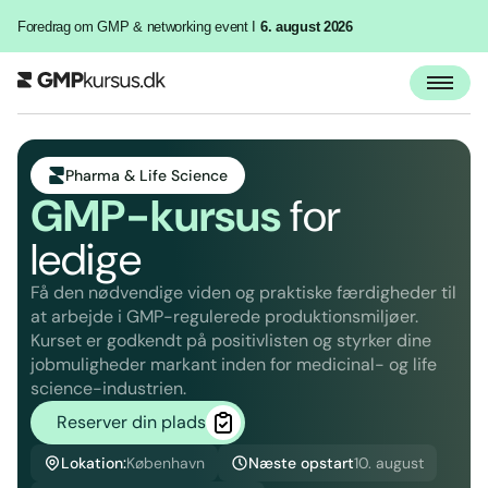
Foredrag om GMP & networking event I
6. august 2026
Pharma & Life Science
GMP-kursus
for
ledige
Få den nødvendige viden og praktiske færdigheder til
at arbejde i GMP-regulerede produktionsmiljøer.
Kurset er godkendt på positivlisten og styrker dine
jobmuligheder markant inden for medicinal- og life
science-industrien.
Reserver din plads
Lokation:
København
Næste opstart
10. august