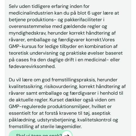
Selv uden tidligere erfaring inden for
medicinalindustrien kan du på blot 6 uger lære at
betjene produktions- og pakkerifaciliteter i
overensstemmelse med gældende regler og
myndighedskrav, herunder korrekt håndtering af
råvarer, emballage og færdigvarer korrekt.Vores
GMP-kursus for ledige tilbyder en kombination af
teoretisk undervisning og praktiske øvelser baseret
på cases fra den daglige drift i en medicinal- eller
fødevarevirksomhed.
Du vil lære om god fremstillingspraksis, herunder
kvalitetssikring, risikovurdering, korrekt håndtering af
råvarer samt emballage og færdigvarer i henhold til
de aktuelle regler. Kurset dækker også viden om
GMP-regulerede produktionsmiljøer, hvilket er
essentielt for at forstå kravene til tøj, aseptisk
påklædning, udstyrsbetjening, kvalitetskontrol og
fremstilling af sterile lægemidler.
Skal vi tage en snak?