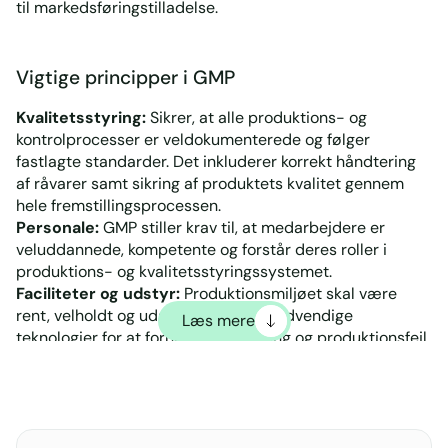
til markedsføringstilladelse.
Vigtige principper i GMP
Kvalitetsstyring:
Sikrer, at alle produktions- og
kontrolprocesser er veldokumenterede og følger
fastlagte standarder. Det inkluderer korrekt håndtering
af råvarer samt sikring af produktets kvalitet gennem
hele fremstillingsprocessen.
Personale:
GMP stiller krav til, at medarbejdere er
veluddannede, kompetente og forstår deres roller i
produktions- og kvalitetsstyringssystemet.
Faciliteter og udstyr:
Produktionsmiljøet skal være
rent, velholdt og udstyret med de nødvendige
Læs mere
teknologier for at forhindre forurening og produktionsfejl.
Dokumentation:
Grundig og nøjagtig registrering af alle
processer sikrer sporbarhed, gennemsigtighed og
ansvarlighed i produktionskæden.
Produktionsprocesser:
Fremstillingen skal følge
præcist definerede procedurer og bedste praksisser for